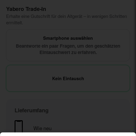
Yabero Trade‑In
Erhalte eine Gutschrift für dein Altgerät – in wenigen Schritten
ermittelt.
Smartphone auswählen
Beantworte ein paar Fragen, um den geschätzten
Eintauschwert zu erfahren.
Kein Eintausch
Lieferumfang
Wie neu