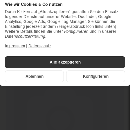
Wie wir Cookies & Co nutzen
Ladekabel (ohne Ladestecker)
Durch Klicken auf „Alle akzeptieren“ gestatten Sie den Einsatz
Um die Nachhaltigkeit zu unterstützen und
folgender Dienste auf unserer Website: Doofinder, Google
weil die meisten neueren Smartphones
Analytics, Google Ads, Google Tag Manager. Sie können die
kabelloses Laden ermöglichen, ist kein
Einstellung jederzeit ändern (Fingerabdruck-Icon links unten).
Weitere Details finden Sie unter
und in unserer
Konfigurieren
Ladestecker im Lieferumfang enthalten
.
Datenschutzerklärung
Impressum
|
Datenschutz
Dein neues
Wie neu
Alle akzeptieren
Ablehnen
Konfigurieren