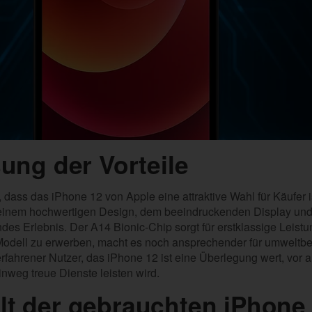
ng der Vorteile
ass das iPhone 12 von Apple eine attraktive Wahl für Käufer is
 seinem hochwertigen Design, dem beeindruckenden Display un
des Erlebnis. Der A14 Bionic-Chip sorgt für erstklassige Leistu
 Modell zu erwerben, macht es noch ansprechender für umweltb
 erfahrener Nutzer, das iPhone 12 ist eine Überlegung wert, vor
hinweg treue Dienste leisten wird.
alt der gebrauchten iPhone