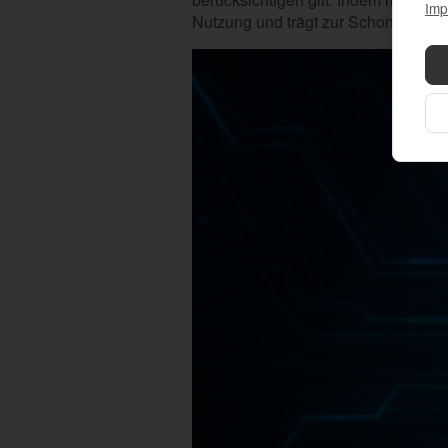
Imp
Nutzung und trägt zur Schonung wer