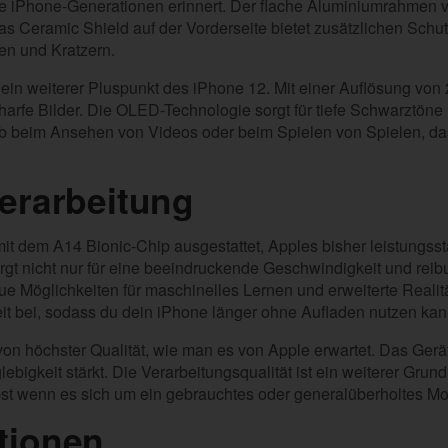
e iPhone-Generationen erinnert. Der flache Aluminiumrahmen ve
as Ceramic Shield auf der Vorderseite bietet zusätzlichen Schu
en und Kratzern.
 ein weiterer Pluspunkt des iPhone 12. Mit einer Auflösung von 
arfe Bilder. Die OLED-Technologie sorgt für tiefe Schwarztöne
Ob beim Ansehen von Videos oder beim Spielen von Spielen, das
erarbeitung
mit dem A14 Bionic-Chip ausgestattet, Apples bisher leistungss
rgt nicht nur für eine beeindruckende Geschwindigkeit und reib
e Möglichkeiten für maschinelles Lernen und erweiterte Realität
it bei, sodass du dein iPhone länger ohne Aufladen nutzen kan
on höchster Qualität, wie man es von Apple erwartet. Das Gerät 
ebigkeit stärkt. Die Verarbeitungsqualität ist ein weiterer Grun
lbst wenn es sich um ein gebrauchtes oder generalüberholtes Mo
tionen