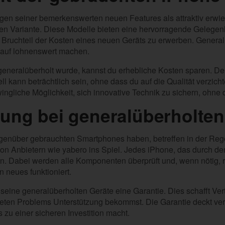
egen seiner bemerkenswerten neuen Features als attraktiv erwi
ten Variante. Diese Modelle bieten eine hervorragende Gelegenh
Bruchteil der Kosten eines neuen Geräts zu erwerben. Genera
 Kauf lohnenswert machen.
generalüberholt wurde, kannst du erhebliche Kosten sparen. D
kann beträchtlich sein, ohne dass du auf die Qualität verzich
wingliche Möglichkeit, sich innovative Technik zu sichern, ohne
rung bei generalüberholte
enüber gebrauchten Smartphones haben, betreffen in der Rege
von Anbietern wie yabero ins Spiel. Jedes iPhone, das durch 
en. Dabei werden alle Komponenten überprüft und, wenn nötig, re
n neues funktioniert.
 seine generalüberholten Geräte eine Garantie. Dies schafft Vert
teten Problems Unterstützung bekommst. Die Garantie deckt v
 zu einer sicheren Investition macht.