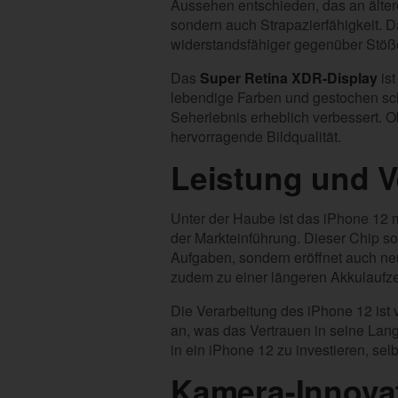
Aussehen entschieden, das an älter
sondern auch Strapazierfähigkeit. D
widerstandsfähiger gegenüber Stöß
Das
Super Retina XDR-Display
ist
lebendige Farben und gestochen sch
Seherlebnis erheblich verbessert. 
hervorragende Bildqualität.
Leistung und V
Unter der Haube ist das iPhone 12 
der Markteinführung. Dieser Chip so
Aufgaben, sondern eröffnet auch neu
zudem zu einer längeren Akkulaufze
Die Verarbeitung des iPhone 12 ist v
an, was das Vertrauen in seine Langl
in ein iPhone 12 zu investieren, se
Kamera-Innova