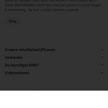
Diese Wertstabilität macht den Kauf bei yabero zu einer klugen
Entscheidung, die sich in jeder Hinsicht auszahlt.
Blog
Unsere refurbished iPhones
Verkaufen
Du benötigst Hilfe?
Unternehmen
Datenschutz
•
Impressum
*** Die von uns angebotenen Artikel unterliegen der