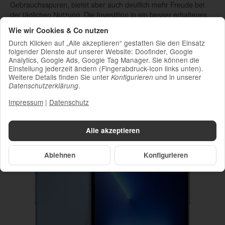
Gebrauchsspuren, bietet aber auch deutlich mehr Freude bei
der täglichen Nutzung. Die Investition in ein besser erhaltenes
Gerät zahlt sich meist aus.
Wie wir Cookies & Co nutzen
Der Wiederverkaufswert eines iPhone 13 Pro 512 GB ist
Durch Klicken auf „Alle akzeptieren“ gestatten Sie den Einsatz
besonders stabil. Solltest du das Gerät später einmal verkaufen
folgender Dienste auf unserer Website: Doofinder, Google
wollen, wirst du feststellen, dass die große
Analytics, Google Ads, Google Tag Manager. Sie können die
Einstellung jederzeit ändern (Fingerabdruck-Icon links unten).
Speicherkonfiguration auch dann noch sehr gefragt ist. Diese
Weitere Details finden Sie unter
und in unserer
Konfigurieren
Wertstabilität macht den Kauf zu einer klugen Entscheidung.
.
Datenschutzerklärung
Impressum
|
Datenschutz
Alle akzeptieren
Ablehnen
Konfigurieren