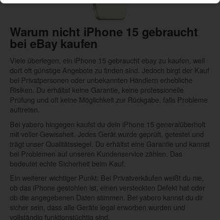
Warum nicht iPhone 15 gebraucht
bei eBay kaufen
Viele überlegen, ein iPhone 15 gebraucht ebay zu kaufen, weil
dort oft günstige Angebote zu finden sind. Jedoch birgt der Kauf
bei Privatpersonen oder unbekannten Händlern erhebliche
Risiken. Du erhältst keine Garantie, keine professionelle
Prüfung und oft keine Möglichkeit zur Rückgabe, falls Probleme
auftreten.
Bei yabero hingegen kaufst du dein iPhone 15 generalüberholt
mit voller Gewissheit. Jedes Gerät wurde geprüft, getestet und
trägt unser Qualitätssiegel. Du erhältst eine Garantie und kannst
bei Problemen auf unseren Kundenservice zählen. Das
bedeutet echte Sicherheit beim Kauf.
Ein weiterer wichtiger Punkt: Bei Privatverkäufen weißt du nie,
ob das iPhone gestohlen ist, einen versteckten Defekt hat oder
ob die angegebenen Daten stimmen. Bei yabero kannst du dir
sicher sein, dass alle Geräte legal erworben wurden und
vollständig funktionstüchtig sind.