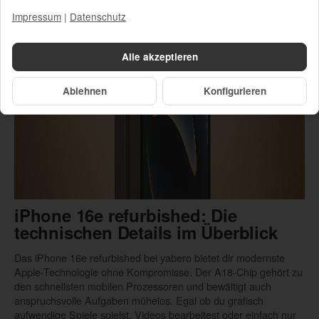
Impressum
|
Datenschutz
Alle akzeptieren
Ablehnen
Konfigurieren
iPhone 16e refurbished: Die
technischen Details im Überblick
Das iPhone 16e refurbished bei yabero bietet dir modernste
Apple-Technologie ohne Kompromisse. Der A18-Chip gehört zu
den schnellsten mobilen Prozessoren und bewältigt auch
anspruchsvolle Aufgaben mühelos. Egal ob du grafisch
aufwendige Spiele spielst, Videos bearbeitest oder einfach nur