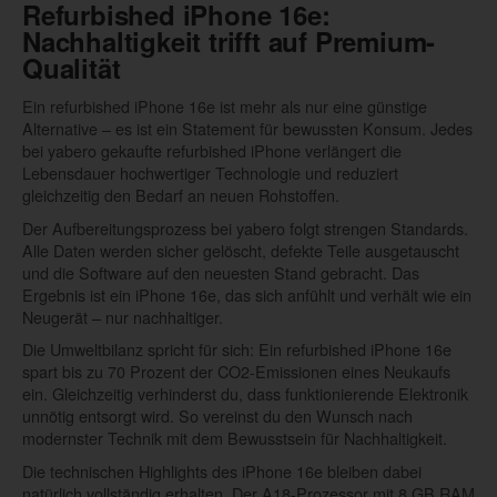
Refurbished iPhone 16e:
Nachhaltigkeit trifft auf Premium-
Qualität
Ein refurbished iPhone 16e ist mehr als nur eine günstige
Alternative – es ist ein Statement für bewussten Konsum. Jedes
bei yabero gekaufte refurbished iPhone verlängert die
Lebensdauer hochwertiger Technologie und reduziert
gleichzeitig den Bedarf an neuen Rohstoffen.
Der Aufbereitungsprozess bei yabero folgt strengen Standards.
Alle Daten werden sicher gelöscht, defekte Teile ausgetauscht
und die Software auf den neuesten Stand gebracht. Das
Ergebnis ist ein iPhone 16e, das sich anfühlt und verhält wie ein
Neugerät – nur nachhaltiger.
Die Umweltbilanz spricht für sich: Ein refurbished iPhone 16e
spart bis zu 70 Prozent der CO2-Emissionen eines Neukaufs
ein. Gleichzeitig verhinderst du, dass funktionierende Elektronik
unnötig entsorgt wird. So vereinst du den Wunsch nach
modernster Technik mit dem Bewusstsein für Nachhaltigkeit.
Die technischen Highlights des iPhone 16e bleiben dabei
natürlich vollständig erhalten. Der A18-Prozessor mit 8 GB RAM