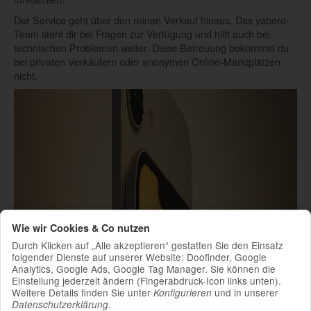
Der Service geht über den reinen Verkauf hinaus. Das yabero-
Team steht dir bei Fragen zur Verfügung und hilft auch bei
technischen Problemen weiter. Diese Betreuung bekommst du
bei privaten Verkäufern oder anonymen Online-Marktplätzen
nicht.
Wie wir Cookies & Co nutzen
Durch Klicken auf „Alle akzeptieren“ gestatten Sie den Einsatz
folgender Dienste auf unserer Website: Doofinder, Google
Analytics, Google Ads, Google Tag Manager. Sie können die
Einstellung jederzeit ändern (Fingerabdruck-Icon links unten).
Weitere Details finden Sie unter
und in unserer
Konfigurieren
.
Datenschutzerklärung