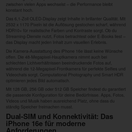
zwischen vielen Apps wechselst – die Performance bleibt
konstant hoch.
Das 6,1-Zoll OLED-Display zeigt Inhalte in brillanter Qualität. Mit
2532 x 1170 Pixeln ist die Auflösung gestochen scharf, während
HDR10+ für realistische Farben und Kontraste sorgt. Ob du
Streaming-Dienste nutzt, Fotos betrachtest oder E-Books liest –
das Display macht jeden Inhalt zum visuellen Erlebnis.
Die Kamera-Ausstattung des iPhone 16e lässt keine Wünsche
offen. Die 48-Megapixel-Hauptkamera nimmt auch bei
schlechten Lichtverhältnissen beeindruckende Fotos auf,
während die 12-Megapixel-Frontkamera für perfekte Selfies und
Videochats sorgt. Computational Photography und Smart HDR
optimieren jedes Bild automatisch.
Mit 128 GB, 256 GB oder 512 GB Speicher findest du garantiert
die passende Konfiguration für deine Bedürfnisse. Apps, Fotos,
Videos und Musik haben ausreichend Platz, ohne dass du
ständig Speicher freimachen musst.
Dual-SIM und Konnektivität: Das
iPhone 16e für moderne
Anforderungen