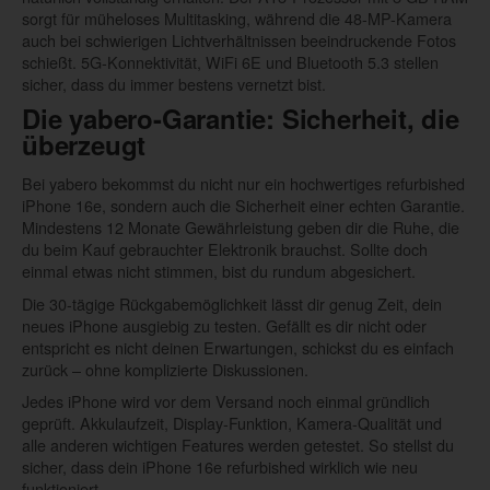
sorgt für müheloses Multitasking, während die 48-MP-Kamera
auch bei schwierigen Lichtverhältnissen beeindruckende Fotos
schießt. 5G-Konnektivität, WiFi 6E und Bluetooth 5.3 stellen
sicher, dass du immer bestens vernetzt bist.
Die yabero-Garantie: Sicherheit, die
überzeugt
Bei yabero bekommst du nicht nur ein hochwertiges refurbished
iPhone 16e, sondern auch die Sicherheit einer echten Garantie.
Mindestens 12 Monate Gewährleistung geben dir die Ruhe, die
du beim Kauf gebrauchter Elektronik brauchst. Sollte doch
einmal etwas nicht stimmen, bist du rundum abgesichert.
Die 30-tägige Rückgabemöglichkeit lässt dir genug Zeit, dein
neues iPhone ausgiebig zu testen. Gefällt es dir nicht oder
entspricht es nicht deinen Erwartungen, schickst du es einfach
zurück – ohne komplizierte Diskussionen.
Jedes iPhone wird vor dem Versand noch einmal gründlich
geprüft. Akkulaufzeit, Display-Funktion, Kamera-Qualität und
alle anderen wichtigen Features werden getestet. So stellst du
sicher, dass dein iPhone 16e refurbished wirklich wie neu
funktioniert.