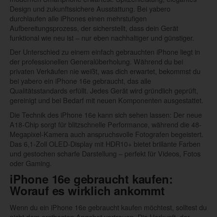
Design und zukunftssichere Ausstattung. Bei yabero
durchlaufen alle iPhones einen mehrstufigen
Aufbereitungsprozess, der sicherstellt, dass dein Gerät
funktional wie neu ist – nur eben nachhaltiger und günstiger.
Der Unterschied zu einem einfach gebrauchten iPhone liegt in
der professionellen Generalüberholung. Während du bei
privaten Verkäufen nie weißt, was dich erwartet, bekommst du
bei yabero ein iPhone 16e gebraucht, das alle
Qualitätsstandards erfüllt. Jedes Gerät wird gründlich geprüft,
gereinigt und bei Bedarf mit neuen Komponenten ausgestattet.
Die Technik des iPhone 16e kann sich sehen lassen: Der neue
A18-Chip sorgt für blitzschnelle Performance, während die 48-
Megapixel-Kamera auch anspruchsvolle Fotografen begeistert.
Das 6,1-Zoll OLED-Display mit HDR10+ bietet brillante Farben
und gestochen scharfe Darstellung – perfekt für Videos, Fotos
oder Gaming.
iPhone 16e gebraucht kaufen:
Worauf es wirklich ankommt
Wenn du ein iPhone 16e gebraucht kaufen möchtest, solltest du
nicht dem erstbesten Angebot vertrauen. Die Herkunft, der