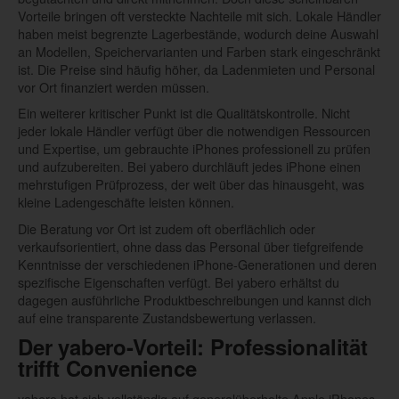
Vorteile bringen oft versteckte Nachteile mit sich. Lokale Händler
haben meist begrenzte Lagerbestände, wodurch deine Auswahl
an Modellen, Speichervarianten und Farben stark eingeschränkt
ist. Die Preise sind häufig höher, da Ladenmieten und Personal
vor Ort finanziert werden müssen.
Ein weiterer kritischer Punkt ist die Qualitätskontrolle. Nicht
jeder lokale Händler verfügt über die notwendigen Ressourcen
und Expertise, um gebrauchte iPhones professionell zu prüfen
und aufzubereiten. Bei yabero durchläuft jedes iPhone einen
mehrstufigen Prüfprozess, der weit über das hinausgeht, was
kleine Ladengeschäfte leisten können.
Die Beratung vor Ort ist zudem oft oberflächlich oder
verkaufsorientiert, ohne dass das Personal über tiefgreifende
Kenntnisse der verschiedenen iPhone-Generationen und deren
spezifische Eigenschaften verfügt. Bei yabero erhältst du
dagegen ausführliche Produktbeschreibungen und kannst dich
auf eine transparente Zustandsbewertung verlassen.
Der yabero-Vorteil: Professionalität
trifft Convenience
yabero hat sich vollständig auf generalüberholte Apple iPhones