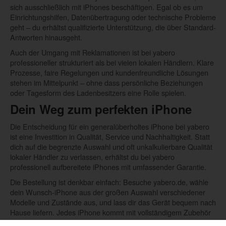
sich ausschließlich mit iPhones beschäftigen. Egal ob es um
Einrichtungshilfen, Datenübertragung oder technische Probleme
geht – du erhältst qualifizierte Unterstützung, die über Standard-
Antworten hinausgeht.
Auch der Umgang mit Reklamationen ist bei yabero
professioneller strukturiert als bei vielen lokalen Händlern. Klare
Prozesse, faire Regelungen und kundenfreundliche Lösungen
stehen im Mittelpunkt – ohne dass persönliche Beziehungen
oder Tagesform des Ladenbesitzers eine Rolle spielen.
Dein Weg zum perfekten iPhone
Die Entscheidung für ein generalüberholtes iPhone bei yabero
ist eine Investition in Qualität, Service und Nachhaltigkeit. Statt
dich auf die begrenzte Auswahl und oft unkalkulierbare Qualität
lokaler Händler zu verlassen, erhältst du bei yabero
professionell aufbereitete iPhones mit umfassender Garantie.
Die Bestellung ist denkbar einfach: Besuche yabero.de, wähle
dein Wunsch-iPhone aus der großen Auswahl verschiedener
Modelle und Zustände aus, und lass dir das Gerät bequem nach
Hause liefern. Jedes iPhone kommt mit vollständigem Zubehör
und ist sofort einsatzbereit.