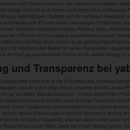
edeutet nicht, Kompromisse bei der Leistung einzugehen. Apple-
eits einige Jahre alt sind, bieten noch immer eine erstklassige 
Erfahrung, regelmäßigen Updates und der nahtlosen Integration
ro durchlaufen alle iPhones einen mehrstufigen Prüfprozess, be
. Unsere Techniker überprüfen Display, Kamera, Akku, Anschlüs
dass dein iPhone nicht nur optisch ansprechend aussieht, sond
elt dabei eine wichtige Rolle. Indem du ein gebrauchtes iPhone ka
ie und reduzierst den Bedarf an neuen Ressourcen. Apple selb
nd der Kauf generalüberholter Geräte ist ein aktiver Beitrag zu 
ng und Transparenz bei ya
 gebrauchter Elektronik ist die Ehrlichkeit des Anbieters bezü
system, das dir sofort zeigt, was du erwarten kannst. Jedes iP
is hin zu "sichtbare Gebrauchsspuren". Unsere detaillierten Pr
 den optischen Zustand, sondern auch wichtige Details zur Akku
antie. Diese Transparenz unterscheidet uns von vielen anderen 
wirklich deinen Erwartungen entspricht. Besonders wichtig ist 
iert mit der Zeit an Kapazität, aber bei yabero erfährst du imm
ei Bedarf einen neuen Akku, bevor sie in den Verkauf gehen. So