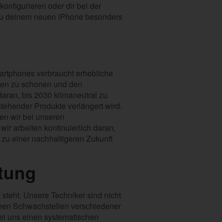
onfigurieren oder dir bei der
 zu deinem neuen iPhone besonders
artphones verbraucht erhebliche
rcen zu schonen und den
daran, bis 2030 klimaneutral zu
tehender Produkte verlängert wird.
ten wir bei unseren
ir arbeiten kontinuierlich daran,
zu einer nachhaltigeren Zukunft
itung
steht. Unsere Techniker sind nicht
chen Schwachstellen verschiedener
bei uns einen systematischen