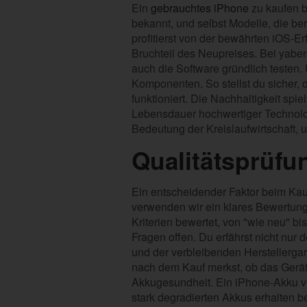
Ein
gebrauchtes iPhone
zu kaufen b
bekannt, und selbst Modelle, die ber
profitierst von der bewährten iOS-
Bruchteil des Neupreises. Bei yabe
auch die Software gründlich testen
Komponenten. So stellst du sicher, 
funktioniert. Die Nachhaltigkeit spi
Lebensdauer hochwertiger Technolog
Bedeutung der Kreislaufwirtschaft, u
Qualitätsprüfu
Ein entscheidender Faktor beim Kauf
verwenden wir ein klares Bewertungs
Kriterien bewertet, von "wie neu" b
Fragen offen. Du erfährst nicht nur
und der verbleibenden Herstellergar
nach dem Kauf merkst, ob das Gerät 
Akkugesundheit. Ein iPhone-Akku verl
stark degradierten Akkus erhalten b