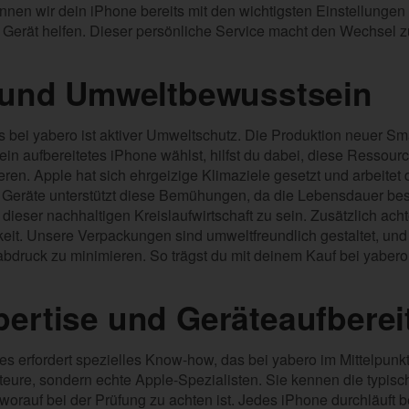
nen wir dein iPhone bereits mit den wichtigsten Einstellungen k
 Gerät helfen. Dieser persönliche Service macht den Wechsel
t und Umweltbewusstsein
 bei yabero ist aktiver Umweltschutz. Die Produktion neuer Sm
in aufbereitetes iPhone wählst, hilfst du dabei, diese Ressou
en. Apple hat sich ehrgeizige Klimaziele gesetzt und arbeitet 
 Geräte unterstützt diese Bemühungen, da die Lebensdauer bes
l dieser nachhaltigen Kreislaufwirtschaft zu sein. Zusätzlich ach
it. Unsere Verpackungen sind umweltfreundlich gestaltet, und w
druck zu minimieren. So trägst du mit deinem Kauf bei yabero 
ertise und Geräteaufbere
s erfordert spezielles Know-how, das bei yabero im Mittelpunkt 
ure, sondern echte Apple-Spezialisten. Sie kennen die typis
orauf bei der Prüfung zu achten ist. Jedes iPhone durchläuft 