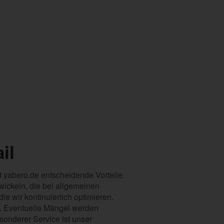
il
t yabero.de entscheidende Vorteile.
wickeln, die bei allgemeinen
ie wir kontinuierlich optimieren.
det. Eventuelle Mängel werden
onderer Service ist unser