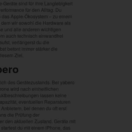
Geräte sind für ihre Langlebigkeit
Performance für den Alltag. Du
 in das Apple-Ökosystem – zu einem
i dem wir sowohl die Hardware als
se und alle anderen wichtigen
ern auch technisch einwandfrei
ufst, verlängerst du die
st betont immer stärker die
diesem Ziel.
bero
glich des Gerätezustands. Bei yabero
hone wird nach einheitlichen
oduktbeschreibungen lassen keine
kapazität, eventuellen Reparaturen
Anbietern, bei denen du oft erst
uns die Prüfung der
er den aktuellen Zustand. Geräte mit
 startest du mit einem iPhone, das