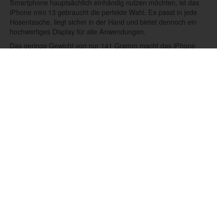
Smartphone hauptsächlich einhändig nutzen möchten, ist das
iPhone mini 13 gebraucht die perfekte Wahl. Es passt in jede
Hosentasche, liegt sicher in der Hand und bietet dennoch ein
hochwertiges Display für alle Anwendungen.
Das geringe Gewicht von nur 141 Gramm macht das iPhone
13mini gebraucht zu einem angenehmen Begleiter im Alltag. Ob
beim Sport, auf Reisen oder im beruflichen Umfeld – das
kompakte Design ist ein echter Vorteil, ohne dass du auf
Leistung oder Features verzichten musst.
Bei yabero findest du dein perfektes refurbed iPhone 13 Mini
mit der Sicherheit einer professionellen Aufbereitung, deutscher
Garantie und fairem Preis. Du erhältst ein Gerät, das dich durch
Qualität, Leistung und Nachhaltigkeit überzeugen wird. Die
Kombination aus bewährter Apple-Technologie und unserem
sorgfältigen Refurbishment-Prozess macht jedes iPhone 13 Mini
zu einer lohnenswerten Investition, die dir Jahre lang Freude
bereiten wird.
Blog