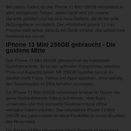
Bei yabero findest du das iPhone 13 Mini 128GB refurbished in
allen verfügbaren Farben. Jedes Gerät wird mit unserer
Garantie geliefert und hat eine neue Batterie, die dir die volle
Nutzungsdauer ermöglicht. Der refurbished iphone 13 mini
Prozess stellt sicher, dass du ein Gerät erhältst, das optisch und
funktional wie neu ist.
iPhone 13 Mini 256GB gebraucht - Die
goldene Mitte
Das iPhone 13 Mini 256GB gebraucht ist die beliebteste
Speichervariante, da es den optimalen Kompromiss zwischen
Preis und Kapazität bietet. Mit 256GB Speicher kannst du
deutlich mehr Fotos, Videos und Apps speichern, ohne ständig
den Speicherplatz im Blick behalten zu müssen.
Ein iPhone 13 Mini 256GB refurbished ist ideal für Nutzer, die
gerne hochauflösende Videos aufnehmen, viele Apps
verwenden oder ihre komplette Musiksammlung offline
verfügbar haben möchten. Das refurbished iPhone 13 Mini
256GB von yabero bietet dir diese Flexibilität zu einem Bruchteil
des Neupreises.
Die iPhone 13 Mini refurbished 256gb Variante ist besonders