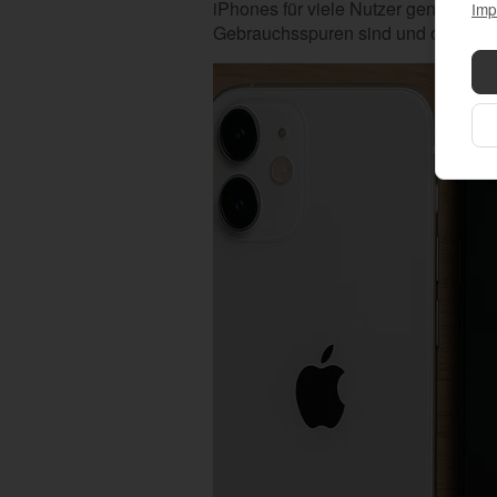
iPhones für viele Nutzer genauso wi
Imp
Gebrauchsspuren sind und optisch 