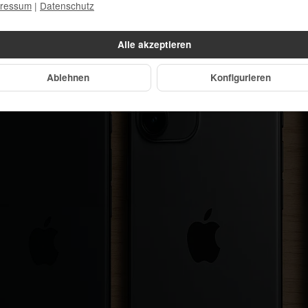
chtig ist wie seine Funktion. Deshalb achten wir darauf, dass u
ressum
|
Datenschutz
ansprechend bleiben.
Alle akzeptieren
Ablehnen
Konfigurieren