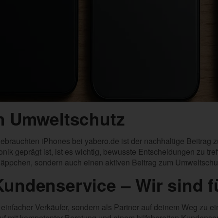
um Umweltschutz
ebrauchten iPhones bei yabero.de ist der nachhaltige Beitrag z
k geprägt ist, ist es wichtig, bewusste Entscheidungen zu tre
näppchen, sondern auch einen aktiven Beitrag zum Umweltschu
undenservice – Wir sind f
ls einfacher Verkäufer, sondern als Partner auf deinem Weg zu
uf mit kompetenter Beratung und einem hilfsbereiten Kundenserv