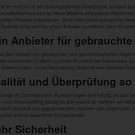
st du nicht nur in ein leistungsstarkes Smartphone, sondern auch
freundlichkeit bekannt ist. Neue Modelle sind jedoch oftmals rech
chten iPhones entscheiden. Doch nicht jedes gebrauchte Gerä
 Deshalb ist es wichtig, einen Anbieter zu wählen, dem du vertr
in Anbieter für gebrauchte
 auf den Verkauf von gebrauchten und generalüberholten Apple iP
einem exzellenten Zustand zu einem Bruchteil des Neupreises z
 Überholungen, um sicherzustellen, dass sie den höchsten Sta
lität und Überprüfung so 
birgt oft Unsicherheiten. Kunden fragen sich häufig, ob das G
e noch leistungsfähig genug ist. Bei yabero.de nehmen wir die
dlich überprüft und gegebenenfalls repariert oder aufgerüstet. 
lay und andere essentielle Komponenten.
hr Sicherheit