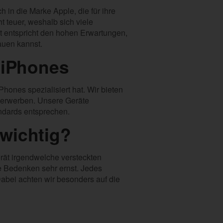
 in die Marke Apple, die für ihre
t teuer, weshalb sich viele
t entspricht den hohen Erwartungen,
auen kannst.
 iPhones
hones spezialisiert hat. Wir bieten
u erwerben. Unsere Geräte
ndards entsprechen.
wichtig?
erät irgendwelche versteckten
se Bedenken sehr ernst. Jedes
Dabei achten wir besonders auf die