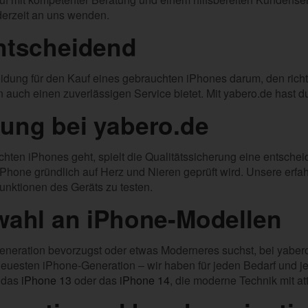
derzeit an uns wenden.
entscheidend
eidung für den Kauf eines gebrauchten iPhones darum, den richti
rn auch einen zuverlässigen Service bietet. Mit yabero.de hast 
rung bei yabero.de
ten iPhones geht, spielt die Qualitätssicherung eine entschei
 iPhone gründlich auf Herz und Nieren geprüft wird. Unsere er
unktionen des Geräts zu testen.
swahl an iPhone-Modellen
Generation bevorzugst oder etwas Moderneres suchst, bei yabero.
neuesten iPhone-Generation – wir haben für jeden Bedarf und 
e das
iPhone 13
oder das
iPhone 14
, die moderne Technik mit at