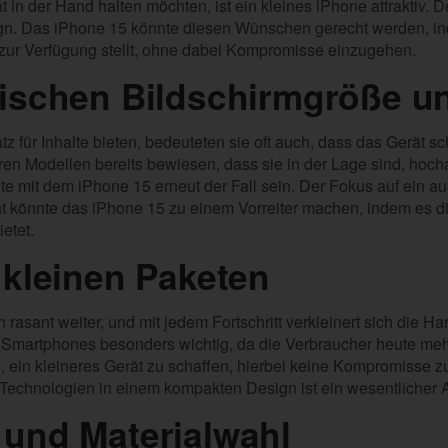
t in der Hand halten möchten, ist ein kleines iPhone attraktiv. 
n. Das iPhone 15 könnte diesen Wünschen gerecht werden, ind
 zur Verfügung stellt, ohne dabei Kompromisse einzugehen.
wischen Bildschirmgröße 
 für Inhalte bieten, bedeuteten sie oft auch, dass das Gerät s
ren Modellen bereits bewiesen, dass sie in der Lage sind, hoch
te mit dem iPhone 15 erneut der Fall sein. Der Fokus auf ein 
 könnte das iPhone 15 zu einem Vorreiter machen, indem es di
etet.
 kleinen Paketen
rasant weiter, und mit jedem Fortschritt verkleinert sich die H
r Smartphones besonders wichtig, da die Verbraucher heute meh
 ein kleineres Gerät zu schaffen, hierbei keine Kompromisse z
chnologien in einem kompakten Design ist ein wesentlicher As
und Materialwahl