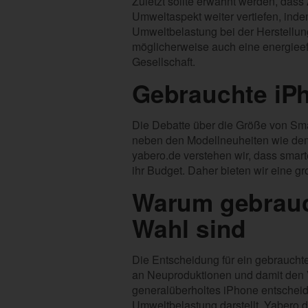
Zuletzt sollte erwähnt werden, dass 
Umweltaspekt weiter vertiefen, inde
Umweltbelastung bei der Herstellun
möglicherweise auch eine energieef
Gesellschaft.
Gebrauchte iP
Die Debatte über die Größe von Sma
neben den Modellneuheiten wie dem
yabero.de verstehen wir, dass smar
ihr Budget. Daher bieten wir eine g
Warum gebrauc
Wahl sind
Die Entscheidung für ein gebraucht
an Neuproduktionen und damit den V
generalüberholtes iPhone entscheide
Umweltbelastung darstellt. Yabero.