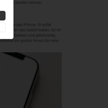
nd genutzt werden können.
Modell wie das iPhone 15 sollte
fer müssen das Gefühl haben, für ihr
 Rahmen bleiben und gleichzeitig
fellos ein großer Anreiz für viele