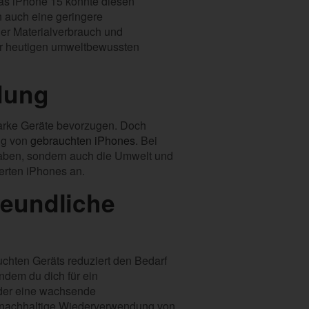
 Das iPhone 15 könnte diesen
n auch eine geringere
ger Materialverbrauch und
der heutigen umweltbewussten
dung
tarke Geräte bevorzugen. Doch
ng von
gebrauchten iPhones
. Bei
haben, sondern auch die Umwelt und
ierten iPhones an.
eundliche
chten Geräts reduziert den Bedarf
dem du dich für ein
, der eine wachsende
ne nachhaltige Wiederverwendung von