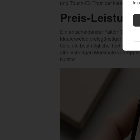
und Touch-ID. Trotz der kleineren B
Imp
Preis-Leistung
Ein entscheidender Faktor für die me
idealerweise preisgünstiger sein, oh
Geld die bestmögliche Technologie z
alle bisherigen Merkmale von Apple 
Nutzer.