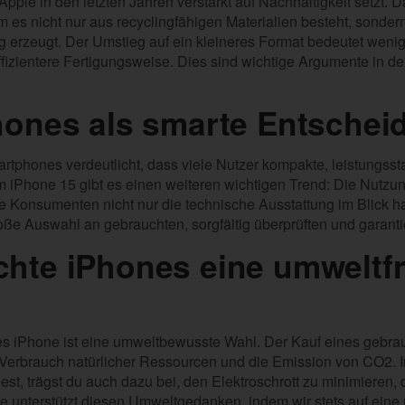
Apple in den letzten Jahren verstärkt auf Nachhaltigkeit setzt.
m es nicht nur aus recyclingfähigen Materialien besteht, sonder
g erzeugt. Der Umstieg auf ein kleineres Format bedeutet weni
fizientere Fertigungsweise. Dies sind wichtige Argumente in 
hones als smarte Entschei
rtphones verdeutlicht, dass viele Nutzer kompakte, leistungss
 iPhone 15 gibt es einen weiteren wichtigen Trend: Die Nutzu
te Konsumenten nicht nur die technische Ausstattung im Blick 
roße Auswahl an gebrauchten, sorgfältig überprüften und garant
hte iPhones eine umweltfr
es iPhone ist eine umweltbewusste Wahl. Der Kauf eines gebrau
erbrauch natürlicher Ressourcen und die Emission von CO2. In
st, trägst du auch dazu bei, den Elektroschrott zu minimieren
de unterstützt diesen Umweltgedanken, indem wir stets auf ei