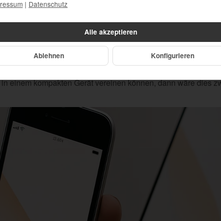
auweise sollten solche Sicherheitsfeatures nahtlos integriert u
ressum
|
Datenschutz
s-Verhältnis
Alle akzeptieren
isten Käufer ist das Preis-Leistungs-Verhältnis. Ein kleineres 
Ablehnen
Konfigurieren
ne dabei qualitativ schlechter zu sein als größere Modelle. Käu
u erhalten. Sollte das iPhone 15 preislich in einem attraktiven
in einem kompakten Gerät vereinen können, dann wäre dies zwei