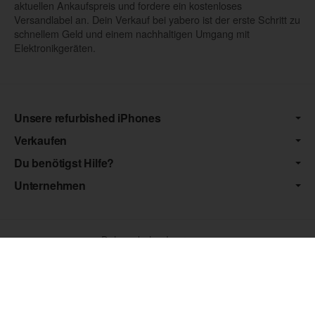
aktuellen Ankaufspreis und fordere ein kostenloses
Versandlabel an. Dein Verkauf bei yabero ist der erste Schritt zu
schnellem Geld und einem nachhaltigen Umgang mit
Elektronikgeräten.
Unsere refurbished iPhones
Verkaufen
Du benötigst Hilfe?
Unternehmen
Datenschutz
•
Impressum
*** Die von uns angebotenen Artikel unterliegen der
Differenzbesteuerung nach § 25a UStG. Die USt. wird somit nicht
separat auf der Rechnung ausgewiesen.