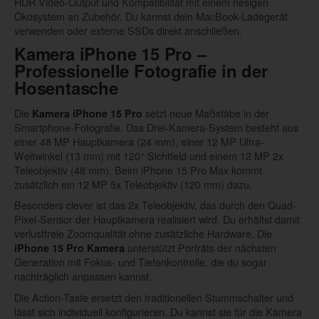
HDR Video-Output und Kompatibilität mit einem riesigen
Ökosystem an Zubehör. Du kannst dein MacBook-Ladegerät
verwenden oder externe SSDs direkt anschließen.
Kamera iPhone 15 Pro
–
Professionelle Fotografie in der
Hosentasche
Die
setzt neue Maßstäbe in der
Kamera iPhone 15 Pro
Smartphone-Fotografie. Das Drei-Kamera-System besteht aus
einer 48 MP Hauptkamera (24 mm), einer 12 MP Ultra-
Weitwinkel (13 mm) mit 120° Sichtfeld und einem 12 MP 2x
Teleobjektiv (48 mm). Beim iPhone 15 Pro Max kommt
zusätzlich ein 12 MP 5x Teleobjektiv (120 mm) dazu.
Besonders clever ist das 2x Teleobjektiv, das durch den Quad-
Pixel-Sensor der Hauptkamera realisiert wird. Du erhältst damit
verlustfreie Zoomqualität ohne zusätzliche Hardware. Die
unterstützt Porträts der nächsten
iPhone 15 Pro Kamera
Generation mit Fokus- und Tiefenkontrolle, die du sogar
nachträglich anpassen kannst.
Die Action-Taste ersetzt den traditionellen Stummschalter und
lässt sich individuell konfigurieren. Du kannst sie für die Kamera