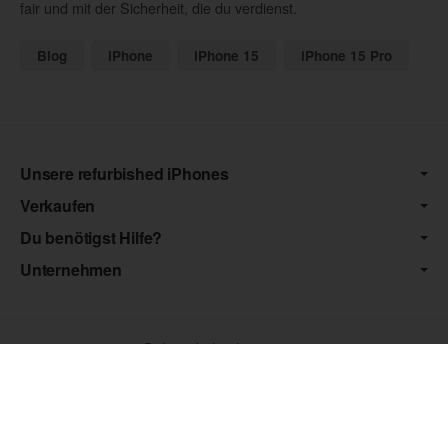
fair und mit der Sicherheit, die du verdienst.
Blog
iPhone
iPhone 15
iPhone 15 Pro
Unsere refurbished iPhones
Verkaufen
Du benötigst Hilfe?
Unternehmen
Datenschutz
•
Impressum
*** Die von uns angebotenen Artikel unterliegen der
Differenzbesteuerung nach § 25a UStG. Die USt. wird somit nicht
separat auf der Rechnung ausgewiesen.