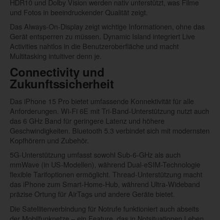
HDR10 und Dolby Vision werden nativ unterstützt, was Filme
und Fotos in beeindruckender Qualität zeigt.
Das Always-On-Display zeigt wichtige Informationen, ohne das
Gerät entsperren zu müssen. Dynamic Island integriert Live
Activities nahtlos in die Benutzeroberfläche und macht
Multitasking intuitiver denn je.
Connectivity und
Zukunftssicherheit
Das iPhone 15 Pro bietet umfassende Konnektivität für alle
Anforderungen. Wi-Fi 6E mit Tri-Band-Unterstützung nutzt auch
das 6 GHz Band für geringere Latenz und höhere
Geschwindigkeiten. Bluetooth 5.3 verbindet sich mit modernsten
Kopfhörern und Zubehör.
5G-Unterstützung umfasst sowohl Sub-6-GHz als auch
mmWave (in US-Modellen), während Dual-eSIM-Technologie
flexible Tarifoptionen ermöglicht. Thread-Unterstützung macht
das iPhone zum Smart-Home-Hub, während Ultra-Wideband
präzise Ortung für AirTags und andere Geräte bietet.
Die Satellitenverbindung für Notrufe funktioniert auch abseits
der Mobilfunknetze – ein Feature, das in Notsituationen Leben