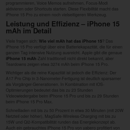
programmieren, Voice Memos aufnehmen, Focus-Modi
aktivieren oder Shortcuts starten. Diese Flexibilität macht das
iPhone 15 Pro zu einem noch vielseitigeren Werkzeug.
Leistung und Effizienz –
iPhone 15
mAh
im Detail
Viele fragen sich:
? Das
Wie viel mAh hat das iPhone 15
iPhone 15 Pro verfügt über eine Batteriekapazität, die für einen
ganzen Tag intensive Nutzung ausreicht. Apple gibt die genaue
-Zahl traditionell nicht direkt bekannt, aber
iPhone 15 mAh
Teardowns zeigen etwa 3274 mAh beim iPhone 15 Pro.
Wichtiger als die reine Kapazität ist jedoch die Effizienz: Der
A17 Pro Chip in 3-Nanometer-Fertigung ist deutlich sparsamer
als Vorgänger-Generationen. In Kombination mit iOS-
Optimierungen bedeutet das bis zu 23 Stunden
Videowiedergabe beim iPhone 15 Pro und bis zu 29 Stunden
beim iPhone 15 Pro Max.
Schnellladen mit bis zu 50 Prozent in etwa 30 Minuten (mit 20W
Netzteil oder höher), MagSafe-Wireless-Charging mit bis zu
15W und Qi2-Kompatibilität runden das Energiekonzept ab.
Auch ein gebrauchtes iPhone 15 Pro von yabero profitiert von