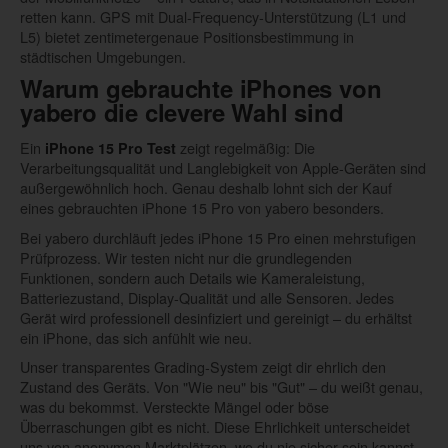
retten kann. GPS mit Dual-Frequency-Unterstützung (L1 und
L5) bietet zentimetergenaue Positionsbestimmung in
städtischen Umgebungen.
Warum gebrauchte iPhones von
yabero die clevere Wahl sind
Ein
zeigt regelmäßig: Die
iPhone 15 Pro Test
Verarbeitungsqualität und Langlebigkeit von Apple-Geräten sind
außergewöhnlich hoch. Genau deshalb lohnt sich der Kauf
eines gebrauchten iPhone 15 Pro von yabero besonders.
Bei yabero durchläuft jedes iPhone 15 Pro einen mehrstufigen
Prüfprozess. Wir testen nicht nur die grundlegenden
Funktionen, sondern auch Details wie Kameraleistung,
Batteriezustand, Display-Qualität und alle Sensoren. Jedes
Gerät wird professionell desinfiziert und gereinigt – du erhältst
ein iPhone, das sich anfühlt wie neu.
Unser transparentes Grading-System zeigt dir ehrlich den
Zustand des Geräts. Von "Wie neu" bis "Gut" – du weißt genau,
was du bekommst. Versteckte Mängel oder böse
Überraschungen gibt es nicht. Diese Ehrlichkeit unterscheidet
uns von anonymen Marktplätzen, wo du nie sicher sein kannst,