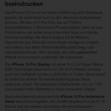
beeindrucken
Das iPhone 15 Pro hat seit seiner Einführung 2023 Standards
gesetzt, die auch heute noch zu den absoluten Spitzenklasse
gehören. Mit dem A17 Pro Chip, der auf TSMCs
fortschrittlichstem 3-Nanometer-Prozess basiert, liefert es eine
Performance, die selbst anspruchsvollste Apps und Games
mühelos bewältigt. Die Neural Engine mit 35 Billionen
Operationen pro Sekunde macht Apple Intelligence möglich –
ein Feature, das ältere iPhone-Modelle schlichtweg nicht
unterstützen können. Wer überlegt, sein altes
gebrauchtes
iPhone 13
zu ersetzen, findet hier alle Argumente.
Das
mit seiner 6,12 Zoll Super Retina
iPhone 15 Pro Display
XDR Technologie bietet nicht nur 120 Hz ProMotion, sondern
auch eine Helligkeit von bis zu 2000 Nits im Freien. Damit siehst
du selbst bei direkter Sonneneinstrahlung jedes Detail
gestochen scharf. Die reduzierten Displayränder von nur 1,55
mm schaffen mehr Bildfläche in einem kompakten Design.
Besonders beeindruckend sind die
iPhone 15 Pro technische
beim Kamerasystem. Die 48 MP Hauptkamera mit f/1.78
Daten
Blende und der zweiten Generation der sensorbasierten