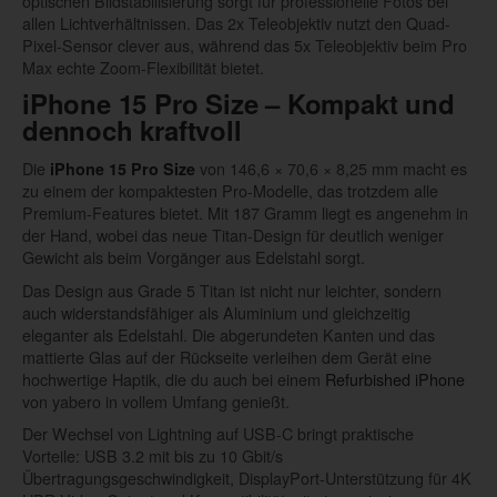
optischen Bildstabilisierung sorgt für professionelle Fotos bei
allen Lichtverhältnissen. Das 2x Teleobjektiv nutzt den Quad-
Pixel-Sensor clever aus, während das 5x Teleobjektiv beim Pro
Max echte Zoom-Flexibilität bietet.
iPhone 15 Pro Size
– Kompakt und
dennoch kraftvoll
Die
von 146,6 × 70,6 × 8,25 mm macht es
iPhone 15 Pro Size
zu einem der kompaktesten Pro-Modelle, das trotzdem alle
Premium-Features bietet. Mit 187 Gramm liegt es angenehm in
der Hand, wobei das neue Titan-Design für deutlich weniger
Gewicht als beim Vorgänger aus Edelstahl sorgt.
Das Design aus Grade 5 Titan ist nicht nur leichter, sondern
auch widerstandsfähiger als Aluminium und gleichzeitig
eleganter als Edelstahl. Die abgerundeten Kanten und das
mattierte Glas auf der Rückseite verleihen dem Gerät eine
hochwertige Haptik, die du auch bei einem
Refurbished iPhone
von yabero in vollem Umfang genießt.
Der Wechsel von Lightning auf USB-C bringt praktische
Vorteile: USB 3.2 mit bis zu 10 Gbit/s
Übertragungsgeschwindigkeit, DisplayPort-Unterstützung für 4K