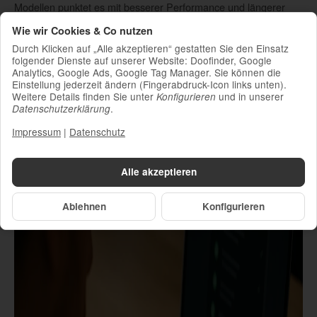
Modellen punktet es mit besserer Performance und längerer
Update-Unterstützung.
Wie wir Cookies & Co nutzen
Ein
iPhone 12 gebraucht
wäre natürlich noch günstiger, bietet
Durch Klicken auf „Alle akzeptieren“ gestatten Sie den Einsatz
aber nicht die aktuelle Dynamic Island. Für die meisten Nutzer
folgender Dienste auf unserer Website: Doofinder, Google
bietet das iPhone 15 das beste Preis-Leistungs-Verhältnis im
Analytics, Google Ads, Google Tag Manager. Sie können die
gesamten iPhone-Portfolio.
Einstellung jederzeit ändern (Fingerabdruck-Icon links unten).
Weitere Details finden Sie unter
und in unserer
Konfigurieren
Wenn du vom iPhone 13 oder 14 umsteigst, wirst du vor allem
.
Datenschutzerklärung
die verbesserte Kamera und die USB-C-Kompatibilität
Impressum
|
Datenschutz
schätzen. Von noch älteren Modellen kommend, ist der
Leistungssprung deutlich spürbar.
Alle akzeptieren
Ablehnen
Konfigurieren