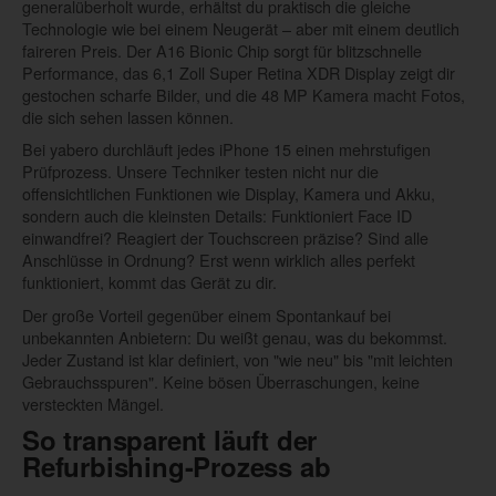
generalüberholt wurde, erhältst du praktisch die gleiche
Technologie wie bei einem Neugerät – aber mit einem deutlich
faireren Preis. Der A16 Bionic Chip sorgt für blitzschnelle
Performance, das 6,1 Zoll Super Retina XDR Display zeigt dir
gestochen scharfe Bilder, und die 48 MP Kamera macht Fotos,
die sich sehen lassen können.
Bei yabero durchläuft jedes iPhone 15 einen mehrstufigen
Prüfprozess. Unsere Techniker testen nicht nur die
offensichtlichen Funktionen wie Display, Kamera und Akku,
sondern auch die kleinsten Details: Funktioniert Face ID
einwandfrei? Reagiert der Touchscreen präzise? Sind alle
Anschlüsse in Ordnung? Erst wenn wirklich alles perfekt
funktioniert, kommt das Gerät zu dir.
Der große Vorteil gegenüber einem Spontankauf bei
unbekannten Anbietern: Du weißt genau, was du bekommst.
Jeder Zustand ist klar definiert, von "wie neu" bis "mit leichten
Gebrauchsspuren". Keine bösen Überraschungen, keine
versteckten Mängel.
So transparent läuft der
Refurbishing-Prozess ab