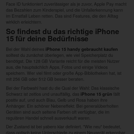
Face ID funktioniert zuverlässiger als je zuvor, Apple Pay macht
das Bezahlen zum Kinderspiel, und die Unfallerkennung kann
im Ernstfall Leben retten. Das sind Features, die den Alltag
wirklich erleichtern.
So findest du das richtige iPhone
15 für deine Bedürfnisse
Bei der Wahl deines
iPhone 15
handy gebraucht kaufen
solltest du zunächst überlegen, wie viel Speicherplatz du
benötigst. Die 128 GB Variante reicht für die meisten Nutzer
aus, die hauptsächlich Apps, Fotos und einige Videos
speichern. Wer viel filmt oder große App-Bibliotheken hat, ist
mit 256 GB oder 512 GB besser beraten.
Bei der Farbwahl hast du die Qual der Wahl: Das klassische
Schwarz ist zeitlos und unauffällig, das
fällt
iPhone 15 grün
positiv auf, und auch Blau, Gelb und Rosa haben ihre
Anhänger. Ein schöner Nebeneffekt: Bei generalüberholten
Geräten sind auch seltene Farben oft verfügbar, die im
regulären Handel schnell ausverkauft waren.
Der Zustand ist bei yabero klar definiert. "Wie neu" bedeutet,
dass optisch keine Unterschiede zu einem Neugerät erkennbar