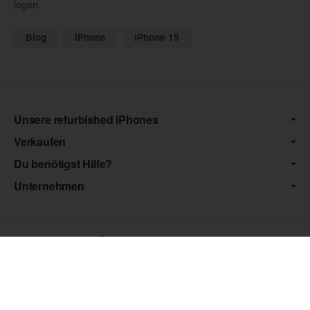
legen.
Blog
iPhone
iPhone 15
Unsere refurbished iPhones
Verkaufen
Du benötigst Hilfe?
Unternehmen
Datenschutz
•
Impressum
*** Die von uns angebotenen Artikel unterliegen der
Differenzbesteuerung nach § 25a UStG. Die USt. wird somit nicht
separat auf der Rechnung ausgewiesen.