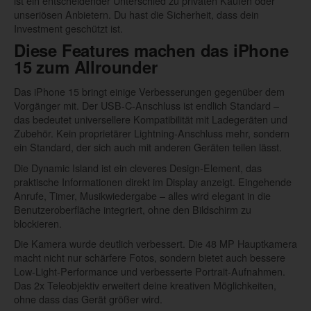
ist ein entscheidender Unterschied zu privaten Käufen oder
unseriösen Anbietern. Du hast die Sicherheit, dass dein
Investment geschützt ist.
Diese Features machen das iPhone
15 zum Allrounder
Das iPhone 15 bringt einige Verbesserungen gegenüber dem
Vorgänger mit. Der USB-C-Anschluss ist endlich Standard –
das bedeutet universellere Kompatibilität mit Ladegeräten und
Zubehör. Kein proprietärer Lightning-Anschluss mehr, sondern
ein Standard, der sich auch mit anderen Geräten teilen lässt.
Die Dynamic Island ist ein cleveres Design-Element, das
praktische Informationen direkt im Display anzeigt. Eingehende
Anrufe, Timer, Musikwiedergabe – alles wird elegant in die
Benutzeroberfläche integriert, ohne den Bildschirm zu
blockieren.
Die Kamera wurde deutlich verbessert. Die 48 MP Hauptkamera
macht nicht nur schärfere Fotos, sondern bietet auch bessere
Low-Light-Performance und verbesserte Portrait-Aufnahmen.
Das 2x Teleobjektiv erweitert deine kreativen Möglichkeiten,
ohne dass das Gerät größer wird.