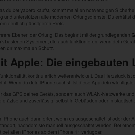
as du bei yabero kaufst, kommt mit allen notwendigen Sicherhe
hig und unterstützen alle modernen Ortungsdienste. Du erhältst
em deutlich günstigeren Preis.
rere Ebenen der Ortung. Das beginnt mit der grundlegenden
G
rk-basierten Systemen, die auch funktionieren, wenn dein Gerät 
en dir maximalen Schutz.
it Apple: Die eingebauten
unktionalität kontinuierlich weiterentwickelt. Das Herzstück ist d
int. Wenn du dein iPhone suchst, ist diese App dein wichtigste
 nur das GPS deines Geräts, sondern auch WLAN-Netzwerke und
 präzise und zuverlässig, selbst in Gebäuden oder in städtisch
n iPhone auch dann orten, wenn es ausgeschaltet ist oder der A
tandort, nachdem sie manuell ausgeschaltet wurden. Bei einem 
st bei allen iPhones ab dem iPhone 11 verfügbar.