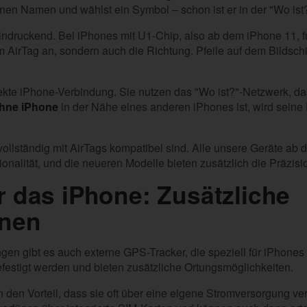
nen Namen und wählst ein Symbol – schon ist er in der "Wo ist
indruckend. Bei iPhones mit U1-Chip, also ab dem iPhone 11, fu
um AirTag an, sondern auch die Richtung. Pfeile auf dem Bildsch
rekte iPhone-Verbindung. Sie nutzen das "Wo ist?"-Netzwerk, d
ohne iPhone
in der Nähe eines anderen iPhones ist, wird seine 
 vollständig mit AirTags kompatibel sind. Alle unsere Geräte ab
onalität, und die neueren Modelle bieten zusätzlich die Präzisi
r das iPhone: Zusätzliche
enen
en gibt es auch externe GPS-Tracker, die speziell für iPhones
festigt werden und bieten zusätzliche Ortungsmöglichkeiten.
 den Vorteil, dass sie oft über eine eigene Stromversorgung 