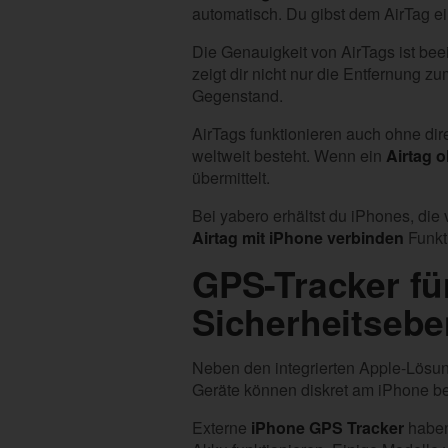
automatisch. Du gibst dem AirTag ei
Die Genauigkeit von AirTags ist bee
zeigt dir nicht nur die Entfernung z
Gegenstand.
AirTags funktionieren auch ohne di
weltweit besteht. Wenn ein
Airtag 
übermittelt.
Bei yabero erhältst du iPhones, die
Airtag mit iPhone verbinden
Funkti
GPS-Tracker fü
Sicherheitseb
Neben den integrierten Apple-Lösung
Geräte können diskret am iPhone be
Externe
iPhone GPS Tracker
haben