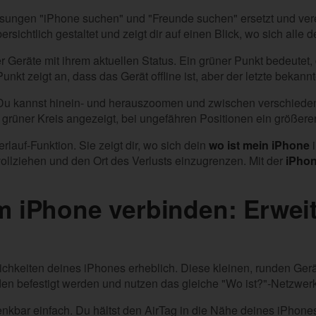
ösungen "iPhone suchen" und "Freunde suchen" ersetzt und verei
sichtlich gestaltet und zeigt dir auf einen Blick, wo sich alle 
er Geräte mit ihrem aktuellen Status. Ein grüner Punkt bedeutet,
unkt zeigt an, dass das Gerät offline ist, aber der letzte bekan
iv. Du kannst hinein- und herauszoomen und zwischen verschied
r grüner Kreis angezeigt, bei ungefähren Positionen ein größere
rlauf-Funktion. Sie zeigt dir, wo sich dein
wo ist mein iPhone
i
ollziehen und den Ort des Verlusts einzugrenzen. Mit der
iPho
m iPhone verbinden: Erweit
lichkeiten deines iPhones erheblich. Diese kleinen, runden Ge
n befestigt werden und nutzen das gleiche "Wo ist?"-Netzwerk
enkbar einfach. Du hältst den AirTag in die Nähe deines iPhones