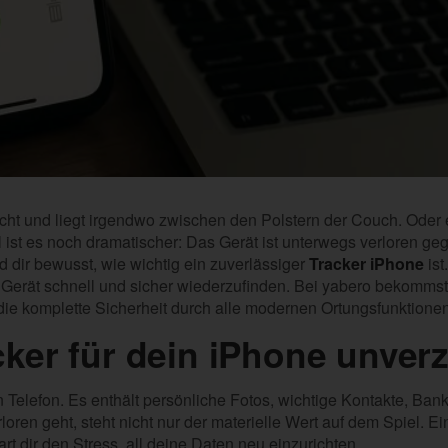
ht und liegt irgendwo zwischen den Polstern der Couch. Oder e
 ist es noch dramatischer: Das Gerät ist unterwegs verloren 
 dir bewusst, wie wichtig ein zuverlässiger
Tracker iPhone
ist
in Gerät schnell und sicher wiederzufinden. Bei yabero bekommst 
ie komplette Sicherheit durch alle modernen Ortungsfunktionen
ker für dein iPhone unverzi
in Telefon. Es enthält persönliche Fotos, wichtige Kontakte, Ba
oren geht, steht nicht nur der materielle Wert auf dem Spiel. E
rt dir den Stress, all deine Daten neu einzurichten.